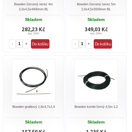
Bowden červený nerez 4m
Bowden červený nerez 5m
2,0x4,5x4400mm BL
2,0x4,5x5500mm BL
Skladem
Skladem
282,23 Kč
349,03 Kč
bez DPH
bez DPH
-
+
-
+
Bowden grafitový 1,6x4,7x2,4
Bowden kombi černý 4,5m 1,2
Skladem
Skladem
157,50 Kč
1 235 Kč