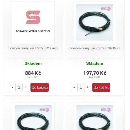
Bowden černý 2m 1,9x5,5x200mm
Bowden černý 3m 1,5x3,6x3400mm
Skladem
Skladem
884 Kč
197,70 Kč
bez DPH
bez DPH
-
+
-
+