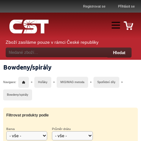
Registrovat se
Přihlásit se
Zboží zasíláme pouze v rámci České republiky
Bowdeny/spirály
Navigace:
»
Hořáky
»
MIG/MAG metoda
»
Spotřební díly
»
Bowdeny/spirály
Filtrovat produkty podle
Barva
Průměr drátu