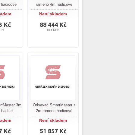
 hadicové
rameno 4m hadicové
ladem
Není skladem
3 Kč
88 444 Kč
PH
bez DPH
rtMaster 3m
Odsavač SmartMaster s
 hadice
2m rameno,hadicové
ladem
Není skladem
7 Kč
51 857 Kč