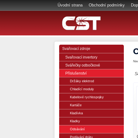
Úvodní strana
Obchodní podmínky
Dop
O
Svařovací zdroje
Svařovací invertory
Na
Svářečky odbočkové
Příslušenství
S
Držáky elektrod
Chladící moduly
Kabelové rychlospojky
Kartáče
Kladívka
Kladky
Odsávání
Podávání drátu