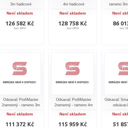
3m hadicové
4m hadicové
rameno 3m
Není skladem
Není skladem
Není sk
126 582 Kč
128 758 Kč
86 01
bez DPH
bez DPH
bez D
Odsavač ProfiMaster
Odsavač ProfiMaster
Odsavač Sma
2ramenný - rameno 3m
2ramenný - rameno 4m
odsávací
Není skladem
Není skladem
Není sk
111 372 Kč
115 959 Kč
51 85