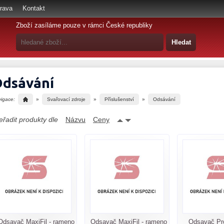
rava
Kontakt
Zboží zasíláme pouze v rámci České republiky
dsávání
vigace:
»
Svařovací zdroje
»
Příslušenství
»
Odsávání
eřadit produkty dle
Názvu
Ceny
Odsavač MaxiFil - rameno
Odsavač MaxiFil - rameno
Odsavač Pro