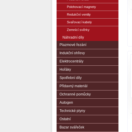
Polohovací magnety
Redukční ventily
Svařovací kabely
Zemnící svěrky
Náhradní díly
Plazmové řezání
Indukční ohřevy
Elektrocentrály
Hořáky
Spotřební díly
Přídavný materiál
Ochranné pomůcky
Autogen
Technické plyny
Ostatní
Bazar svářeček