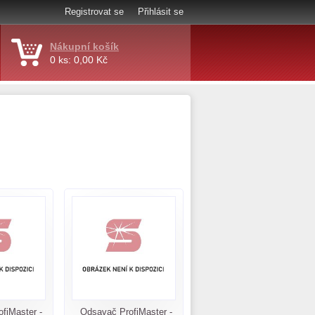
Registrovat se
Přihlásit se
Nákupní košík
0 ks: 0,00 Kč
fiMaster -
Odsavač ProfiMaster -