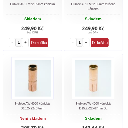
Hubice ARC M22 65mm kónická
Hubice ARC M22 65mm zúžená
kónická
Skladem
Skladem
249,90 Kč
249,90 Kč
bez DPH
bez DPH
-
+
-
+
Hubice AW 4000 kónická
Hubice AW 4000 kónická
D15,2x22x67mm
D15,2x22x67mm BL
Není skladem
Skladem
205,79 Kč
163,64 Kč