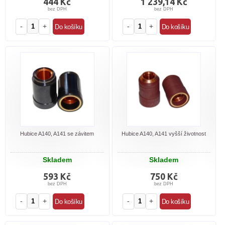
444 Kč
1 239,14 Kč
bez DPH
bez DPH
-
+
-
+
Hubice A140, A141 se závitem
Hubice A140, A141 vyšší životnost
Skladem
Skladem
593 Kč
750 Kč
bez DPH
bez DPH
-
+
-
+