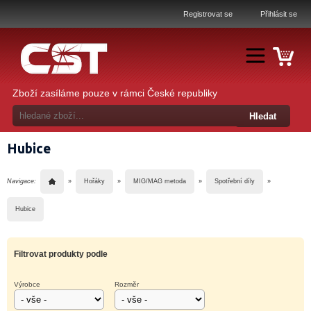
Registrovat se
Přihlásit se
Zboží zasíláme pouze v rámci České republiky
Hubice
Navigace:
»
Hořáky
»
MIG/MAG metoda
»
Spotřební díly
»
Hubice
Filtrovat produkty podle
Výrobce
Rozměr