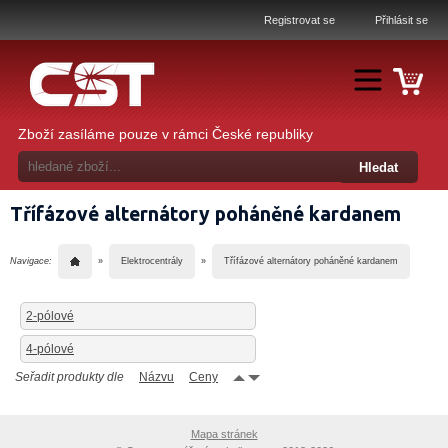
Registrovat se
Přihlásit se
Zboží zasíláme pouze v rámci České republiky
Třífázové alternátory poháněné kardanem
Navigace:
»
Elektrocentrály
»
Třífázové alternátory poháněné kardanem
2-pólové
4-pólové
Seřadit produkty dle
Názvu
Ceny
Mapa stránek