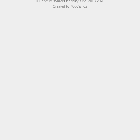
©
Centrum svářecí techniky s.r.o. 2013-2026
Created by
YouCan.cz