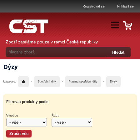
Registrovat se
Přihlásit se
Zboží zasíláme pouze v rámci České republiky
Dýzy
Navigace:
»
Spotřební díly
»
Plazma spotřební díly
»
Dýzy
Filtrovat produkty podle
Výrobce
Řada