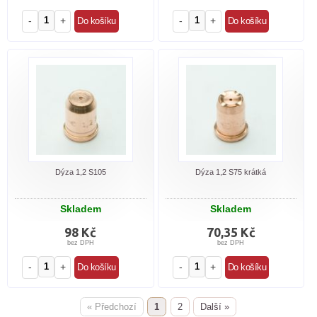
-
+
-
+
Dýza 1,2 S105
Dýza 1,2 S75 krátká
Skladem
Skladem
98 Kč
70,35 Kč
bez DPH
bez DPH
-
+
-
+
« Předchozí
1
2
Další »