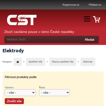
Registrovat se
Přihlásit se
Zboží zasíláme pouze v rámci České republiky
Elektrody
Navigace:
»
Spotřební díly
»
Plazma spotřební díly
»
Elektrody
Filtrovat produkty podle
Výrobce
Řada