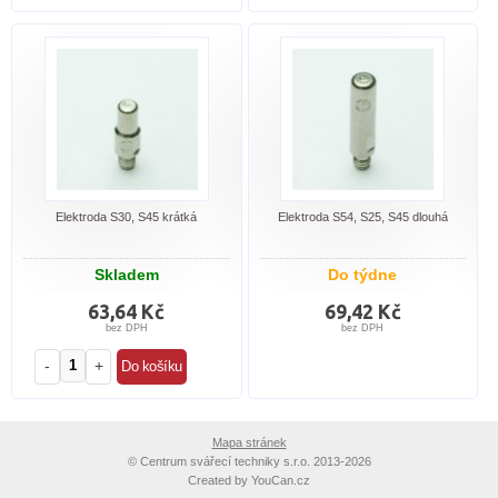
Elektroda S30, S45 krátká
Elektroda S54, S25, S45 dlouhá
Skladem
Do týdne
63,64 Kč
69,42 Kč
bez DPH
bez DPH
-
+
Mapa stránek
©
Centrum svářecí techniky s.r.o. 2013-2026
Created by
YouCan.cz