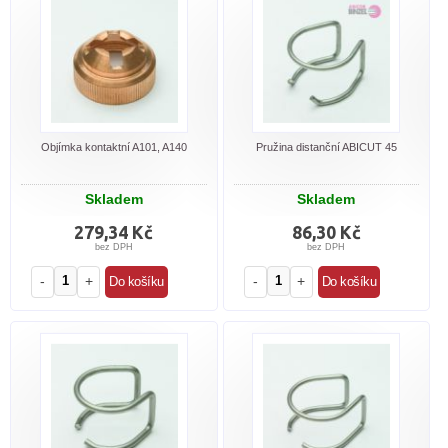
Objímka kontaktní A101, A140
Pružina distanční ABICUT 45
Skladem
Skladem
279,34 Kč
86,30 Kč
bez DPH
bez DPH
-
+
-
+