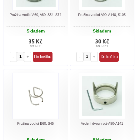
Pružina vodící A60, A80, S54, S74
Pružina vodící A90, A140, S105
Skladem
Skladem
35 Kč
30 Kč
bez DPH
bez DPH
-
+
-
+
Pružina vodící B60, S45
Vedení dvouhroté A90-A141
Skladem
Skladem