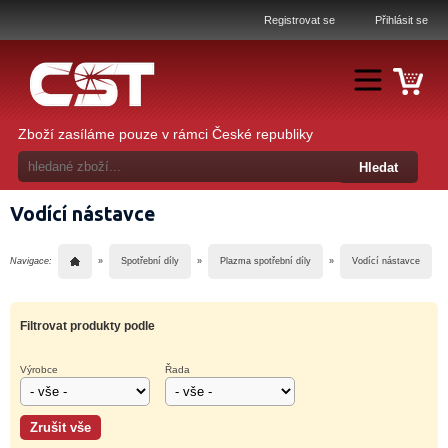
Registrovat se
Přihlásit se
Zboží zasíláme pouze v rámci České republiky
Vodící nástavce
Navigace:
»
Spotřební díly
»
Plazma spotřební díly
»
Vodící nástavce
Filtrovat produkty podle
Výrobce
Řada