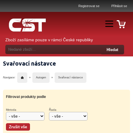
Registrovat se
Přihlásit se
Zboží zasíláme pouze v rámci České republiky
Svařovací nástavce
Navigace:
»
Autogen
»
Svařovací nástavce
Filtrovat produkty podle
Metoda
Řada