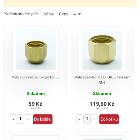
Seřadit produkty dle
Názvu
Ceny
Matice převlečná rukojeť L5, L6
Matice převlečná U5, U6, U7 rukojeť
RN6
Skladem
Skladem
59 Kč
119,60 Kč
bez DPH
bez DPH
-
+
-
+