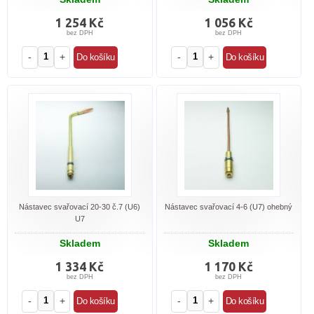
1 254 Kč
1 056 Kč
bez DPH
bez DPH
-
+
-
+
Nástavec svařovací 20-30 č.7 (U6)
Nástavec svařovací 4-6 (U7) ohebný
U7
Skladem
Skladem
1 334 Kč
1 170 Kč
bez DPH
bez DPH
-
+
-
+