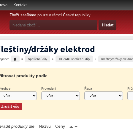
rava
Kontakt
Zboží zasíláme pouze v rámci České republiky
leštiny/držáky elektrod
vigace:
»
Spotřební díly
»
TIG/WIG spotřební díly
»
Kleštiny/držáky elektro
Filtrovat produkty podle
ýrobce
Provedení
Řada
Prů
eřadit produkty dle
Názvu
Ceny