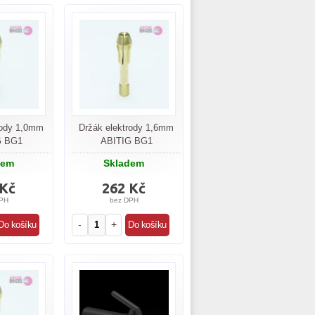
rody 1,0mm
Držák elektrody 1,6mm
G BG1
ABITIG BG1
dem
Skladem
 Kč
262 Kč
PH
bez DPH
-
+