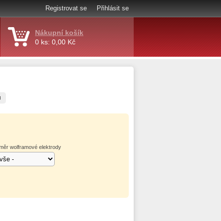
Registrovat se
Přihlásit se
Nákupní košík
0 ks: 0,00 Kč
d
měr wolframové elektrody