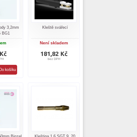
rody 3,2mm
Kleště svářecí
G BG1
dem
Není skladem
 Kč
181,82 Kč
PH
bez DPH
x50mm Binzel
Kleština 1,6 SGT 9, 20