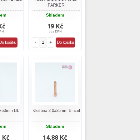
PARKER
dem
Skladem
Kč
19 Kč
PH
bez DPH
-
+
,6x50mm BL
Kleština 2,0x25mm Binzel
dem
Skladem
0 Kč
14,88 Kč