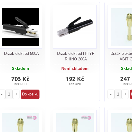
Držák elektrod 500A
Držák elektrod H-TYP
Držák elekt
RHINO 200A
ABITI
Skladem
Není skladem
Skla
703 Kč
192 Kč
247
bez DPH
bez DPH
bez D
-
+
-
+