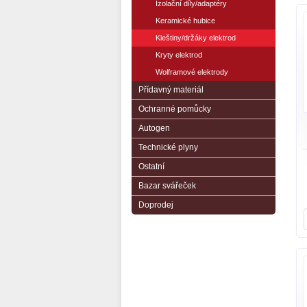
Izolační díly/adaptéry
Keramické hubice
Kleštiny/držáky elektrod
Kryty elektrod
Wolframové elektrody
Přídavný materiál
Ochranné pomůcky
Autogen
Technické plyny
Ostatní
Bazar svářeček
Doprodej