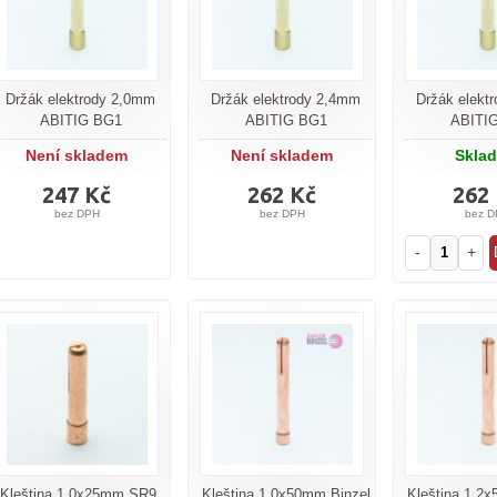
Držák elektrody 2,0mm
Držák elektrody 2,4mm
Držák elekt
ABITIG BG1
ABITIG BG1
ABITI
Není skladem
Není skladem
Skla
247 Kč
262 Kč
262
bez DPH
bez DPH
bez D
-
+
Kleština 1,0x25mm SR9,
Kleština 1,0x50mm Binzel
Kleština 1,2