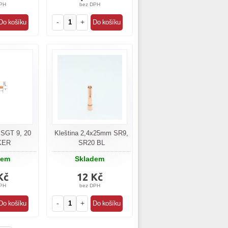
PH
bez DPH
-
+
4 SGT 9, 20
Kleština 2,4x25mm SR9,
KER
SR20 BL
dem
Skladem
Kč
12 Kč
PH
bez DPH
-
+