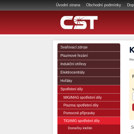
Úvodní strana
Obchodní podmínky
Dop
K
Svařovací zdroje
Plazmové řezání
Na
Indukční ohřevy
Elektrocentrály
Hořáky
Spotřební díly
V
MIG/MAG spotřební díly
Plazma spotřební díly
Pomocné přípravky
TIG/WIG spotřební díly
S
Domečky kleštin