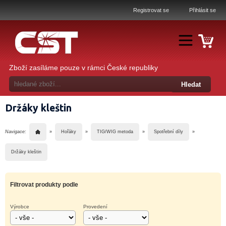
Registrovat se
Přihlásit se
Zboží zasíláme pouze v rámci České republiky
Držáky kleštin
Navigace:
»
Hořáky
»
TIG/WIG metoda
»
Spotřební díly
»
Držáky kleštin
Filtrovat produkty podle
Výrobce
Provedení