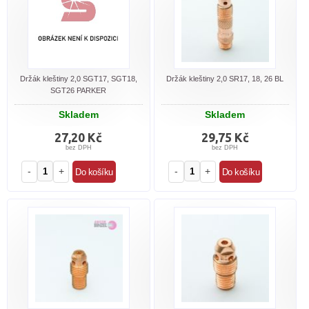
Držák kleštiny 2,0 SGT17, SGT18,
Držák kleštiny 2,0 SR17, 18, 26 BL
SGT26 PARKER
Skladem
Skladem
27,20 Kč
29,75 Kč
bez DPH
bez DPH
-
+
-
+