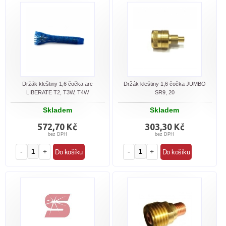
Držák kleštiny 1,6 čočka arc
Držák kleštiny 1,6 čočka JUMBO
LIBERATE T2, T3W, T4W
SR9, 20
Skladem
Skladem
572,70 Kč
303,30 Kč
bez DPH
bez DPH
-
+
-
+