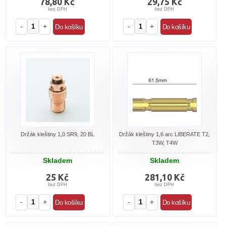
78,80 Kč
29,75 Kč
bez DPH
bez DPH
-
+
-
+
Držák kleštiny 1,0 SR9, 20 BL
Držák kleštiny 1,6 arc LIBERATE T2,
T3W, T4W
Skladem
Skladem
25 Kč
281,10 Kč
bez DPH
bez DPH
-
+
-
+