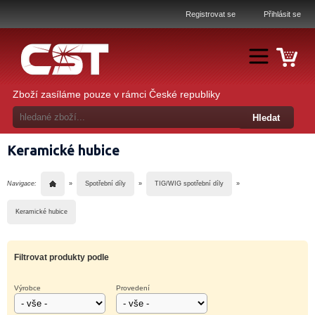
Registrovat se
Přihlásit se
Zboží zasíláme pouze v rámci České republiky
Keramické hubice
Navigace:
»
Spotřební díly
»
TIG/WIG spotřební díly
»
Keramické hubice
Filtrovat produkty podle
Výrobce
Provedení