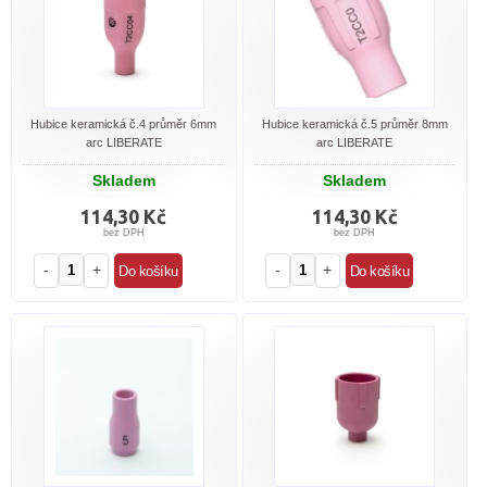
Hubice keramická č.4 průměr 6mm
Hubice keramická č.5 průměr 8mm
arc LIBERATE
arc LIBERATE
Skladem
Skladem
114,30 Kč
114,30 Kč
bez DPH
bez DPH
-
+
-
+