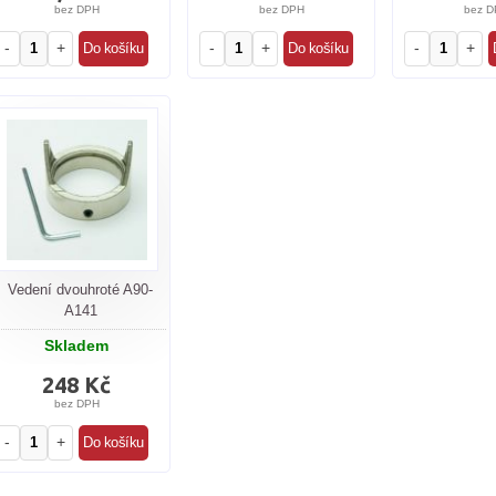
bez DPH
bez DPH
bez D
-
+
-
+
-
+
Vedení dvouhroté A90-
A141
Skladem
248 Kč
bez DPH
-
+