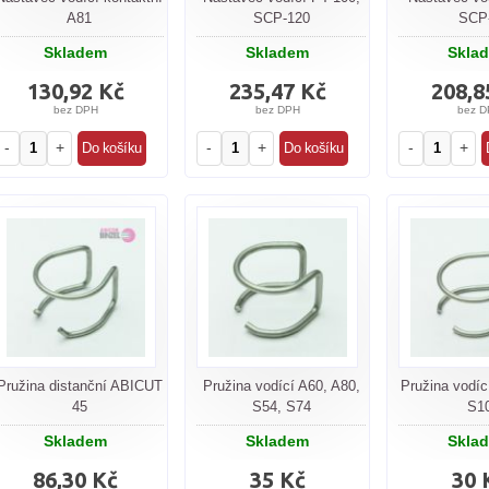
A81
SCP-120
SCP
Skladem
Skladem
Skla
130,92 Kč
235,47 Kč
208,8
bez DPH
bez DPH
bez D
-
+
-
+
-
+
Pružina distanční ABICUT
Pružina vodící A60, A80,
Pružina vodíc
45
S54, S74
S1
Skladem
Skladem
Skla
86,30 Kč
35 Kč
30 