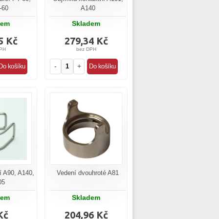
-60
A140
dem
Skladem
5 Kč
279,34 Kč
PH
bez DPH
-
+
í A90, A140,
Vedení dvouhroté A81
05
dem
Skladem
Kč
204,96 Kč