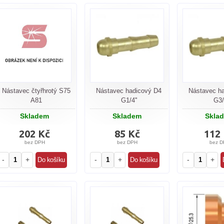
Nástavec čtyřhrotý S75
Nástavec hadicový D4
Nástavec h
A81
G1/4''
G3/8
Skladem
Skladem
Skla
202 Kč
85 Kč
112
bez DPH
bez DPH
bez D
-
+
-
+
-
+