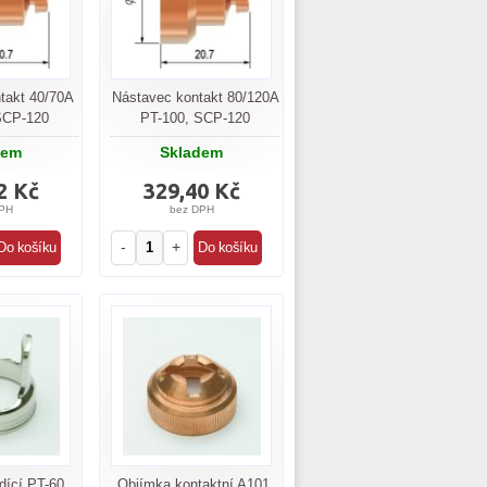
takt 40/70A
Nástavec kontakt 80/120A
SCP-120
PT-100, SCP-120
dem
Skladem
2 Kč
329,40 Kč
PH
bez DPH
-
+
dící PT-60,
Objímka kontaktní A101,