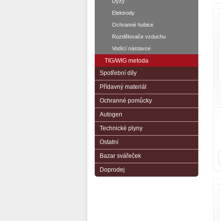
Dýzy
Elektrody
Ochranné hubice
Rozdělovače vzduchu
Vodící nástavce
TIG/WIG metoda
Spotřební díly
Přídavný materiál
Ochranné pomůcky
Autogen
Technické plyny
Ostatní
Bazar svářeček
Doprodej