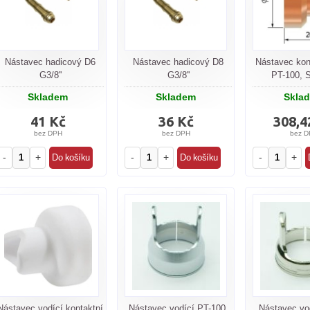
Nástavec hadicový D6
Nástavec hadicový D8
Nástavec kon
G3/8''
G3/8''
PT-100, 
Skladem
Skladem
Skla
41 Kč
36 Kč
308,4
bez DPH
bez DPH
bez D
-
+
-
+
-
+
Nástavec vodící kontaktní
Nástavec vodící PT-100,
Nástavec vo