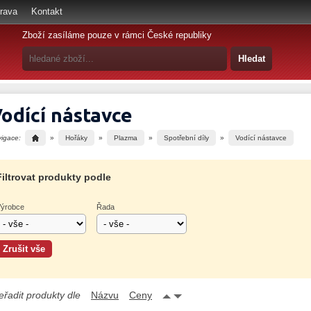
rava
Kontakt
Zboží zasíláme pouze v rámci České republiky
odící nástavce
vigace:
»
Hořáky
»
Plazma
»
Spotřební díly
»
Vodící nástavce
Filtrovat produkty podle
ýrobce
Řada
eřadit produkty dle
Názvu
Ceny