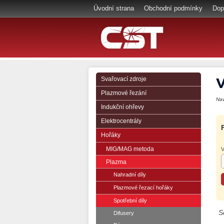
Úvodní strana
Obchodní podmínky
Dop
V
Svařovací zdroje
Plazmové řezání
Na
Indukční ohřevy
Elektrocentrály
Hořáky
MIG/MAG metoda
V
Plazma
Nahradní díly
Plazmové řezací hořáky
Spotřební díly
S
Difusery