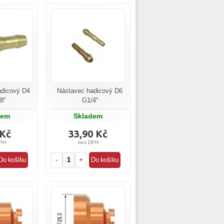
adicový D4
Nástavec hadicový D6
''
G1/4''
dem
Skladem
 Kč
33,90 Kč
PH
bez DPH
-
+