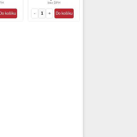
PH
bez DPH
-
+