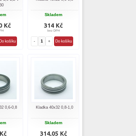
30
dem
Skladem
0 Kč
314 Kč
PH
bez DPH
-
+
32 0,6-0,8
Kladka 40x32 0,8-1,0
dem
Skladem
 Kč
314,05 Kč