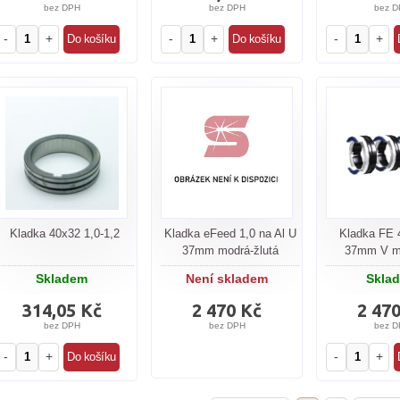
bez DPH
bez DPH
bez D
-
+
-
+
-
+
Kladka 40x32 1,0-1,2
Kladka eFeed 1,0 na Al U
Kladka FE 
37mm modrá-žlutá
37mm V mo
Skladem
Není skladem
Skla
314,05 Kč
2 470 Kč
2 47
bez DPH
bez DPH
bez D
-
+
-
+