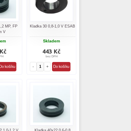
1,2 MP, FP
Kladka 30 0,8-1,0 V ESAB
m V
dem
Skladem
 Kč
443 Kč
PH
bez DPH
-
+
2 1,0-1,2 V
Kladka 40x22 0,6-0,8