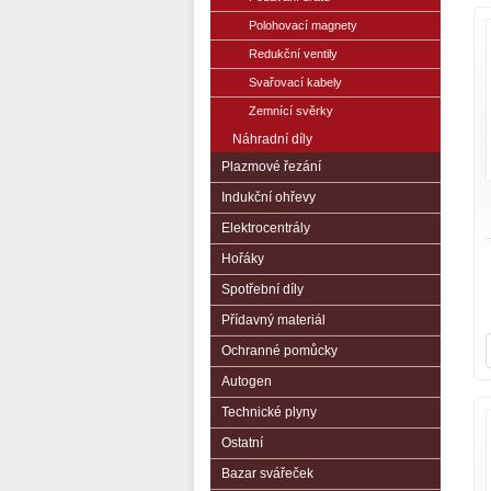
Polohovací magnety
Redukční ventily
Svařovací kabely
Zemnící svěrky
Náhradní díly
Plazmové řezání
Indukční ohřevy
Elektrocentrály
Hořáky
Spotřební díly
Přídavný materiál
Ochranné pomůcky
Autogen
Technické plyny
Ostatní
Bazar svářeček