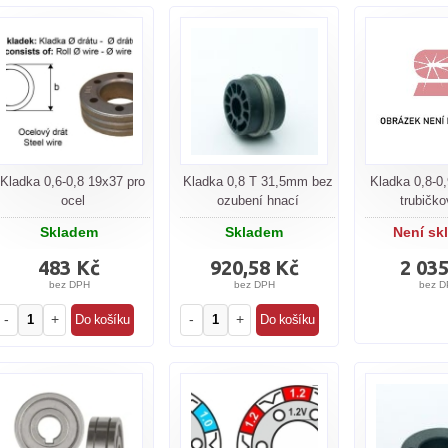
Kladka 0,6-0,8 19x37 pro
Kladka 0,8 T 31,5mm bez
Kladka 0,8-
ocel
ozubení hnací
trubičko
Skladem
Skladem
Není sk
483 Kč
920,58 Kč
2 03
bez DPH
bez DPH
bez D
-
+
-
+