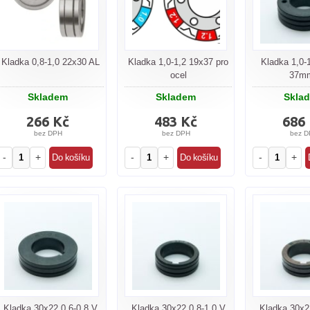
Kladka 0,8-1,0 22x30 AL
Kladka 1,0-1,2 19x37 pro
Kladka 1,0-
ocel
37m
Skladem
Skladem
Skla
266 Kč
483 Kč
686
bez DPH
bez DPH
bez D
-
+
-
+
-
+
Kladka 30x22 0,6-0,8 V
Kladka 30x22 0,8-1,0 V
Kladka 30x2