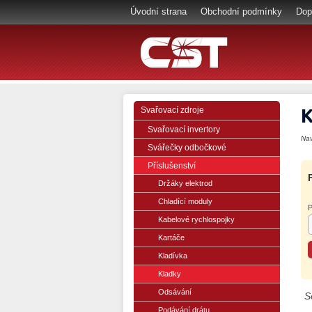
Úvodní strana
Obchodní podmínky
Dop
K
Svařovací zdroje
Svařovací invertory
Na
Svářečky odbočkové
Příslušenství
Držáky elektrod
Chladící moduly
P
Kabelové rychlospojky
Kartáče
Kladívka
Kladky
Odsávání
S
Podávání drátu