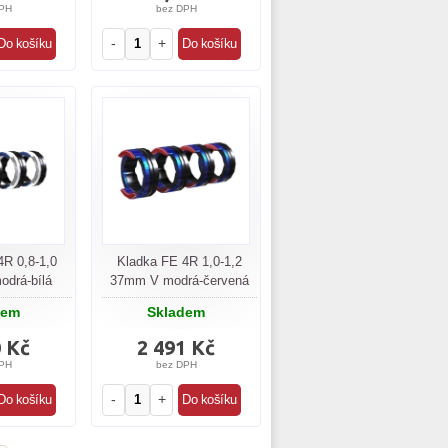
PH
bez DPH
-
+
4R 0,8-1,0
Kladka FE 4R 1,0-1,2
drá-bílá
37mm V modrá-červená
dem
Skladem
0 Kč
2 491 Kč
PH
bez DPH
-
+