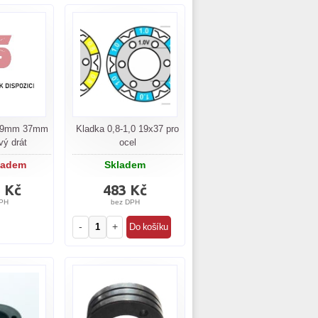
0,9mm 37mm
Kladka 0,8-1,0 19x37 pro
vý drát
ocel
ladem
Skladem
5 Kč
483 Kč
PH
bez DPH
-
+