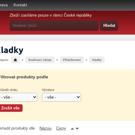
rava
Kontakt
Zboží zasíláme pouze v rámci České republiky
ladky
vigace:
»
Svařovací zdroje
»
Příslušenství
»
Kladky
Filtrovat produkty podle
růměr drátu
Výrobce
eřadit produkty dle
Názvu
Ceny