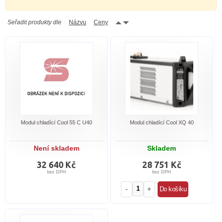
Seřadit produkty dle
Názvu
Ceny
Modul chladící Cool 55 C U40
Modul chladící Cool XQ 40
Není skladem
Skladem
32 640 Kč
28 751 Kč
bez DPH
bez DPH
-
+