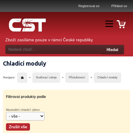
Registrovat se
Přihlásit se
Zboží zasíláme pouze v rámci České republiky
Chladící moduly
Navigace:
»
Svařovací zdroje
»
Příslušenství
»
Chladící moduly
Filtrovat produkty podle
Maximální chladicí výkon