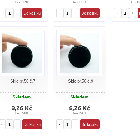
bez DPH
bez DPH
bez D
-
+
-
+
-
+
Sklo pr.50 č.7
Sklo pr.50 č.9
Skladem
Skladem
8,26 Kč
8,26 Kč
bez DPH
bez DPH
-
+
-
+