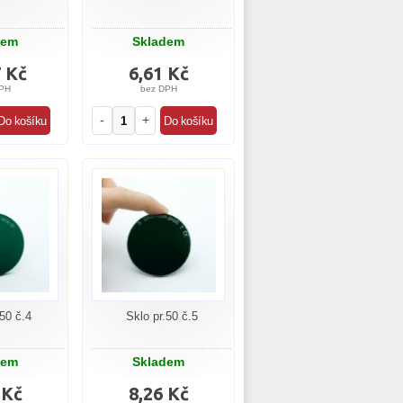
dem
Skladem
7 Kč
6,61 Kč
PH
bez DPH
-
+
.50 č.4
Sklo pr.50 č.5
dem
Skladem
 Kč
8,26 Kč