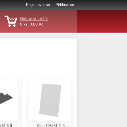
Registrovat se
Přihlásit se
Nákupní košík
0 ks: 0,00 Kč
x51 č.9
Sklo 108x51 čiré