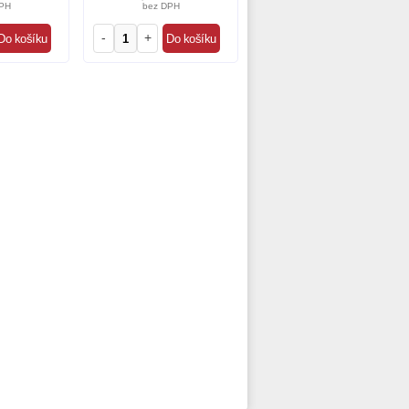
PH
bez DPH
-
+