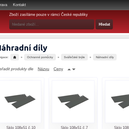
rava
Kontakt
Zboží zasíláme pouze v rámci České republiky
áhradní díly
vigace:
»
Ochranné pomůcky
»
Svářečské brýle
»
Náhradní díly
eřadit produkty dle
Názvu
Ceny
Sklo 108x51 č.10
Sklo 108x51 č.7
Sklo 108