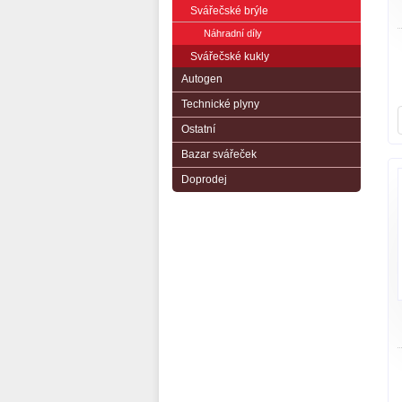
Svářečské brýle
Náhradní díly
Svářečské kukly
Autogen
Technické plyny
Ostatní
Bazar svářeček
Doprodej