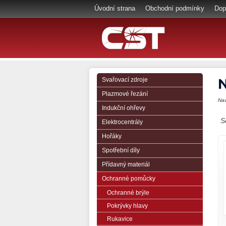
Úvodní strana
Obchodní podmínky
Dop
N
Svařovací zdroje
Plazmové řezání
Na
Indukční ohřevy
S
Elektrocentrály
Hořáky
Spotřební díly
Přídavný materiál
Ochranné pomůcky
Ochranné brýle
Pokrývky hlavy
Rukavice