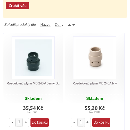
Seřadit produkty dle
Názvu
Ceny
Rozdělovač plynu MB 240 A černý BL
Rozdělovač plynu MB 240A bílý
Skladem
Skladem
35,54 Kč
55,20 Kč
bez DPH
bez DPH
-
+
-
+