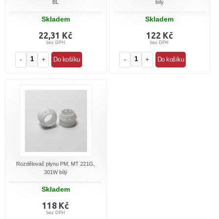
BL
bílý
Skladem
Skladem
22,31 Kč
122 Kč
bez DPH
bez DPH
-
+
-
+
Rozdělovač plynu PM, MT 221G,
301W bílý
Skladem
118 Kč
bez DPH