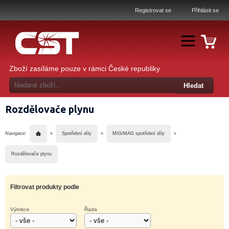
Registrovat se
Přihlásit se
Zboží zasíláme pouze v rámci České republiky
Rozdělovače plynu
Navigace:
»
Spotřební díly
»
MIG/MAG spotřební díly
»
Rozdělovače plynu
Filtrovat produkty podle
Výrobce
Řada