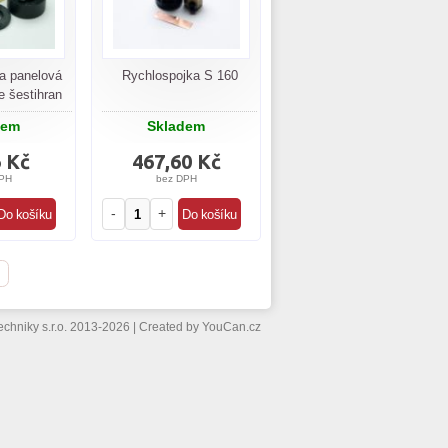
a panelová
Rychlospojka S 160
e šestihran
dem
Skladem
6 Kč
467,60 Kč
PH
bez DPH
-
+
echniky s.r.o. 2013-2026
|
Created by
YouCan.cz