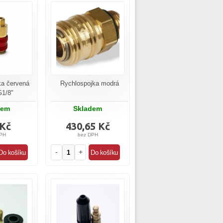
ka červená
Rychlospojka modrá
G1/8"
dem
Skladem
 Kč
430,65 Kč
PH
bez DPH
-
+