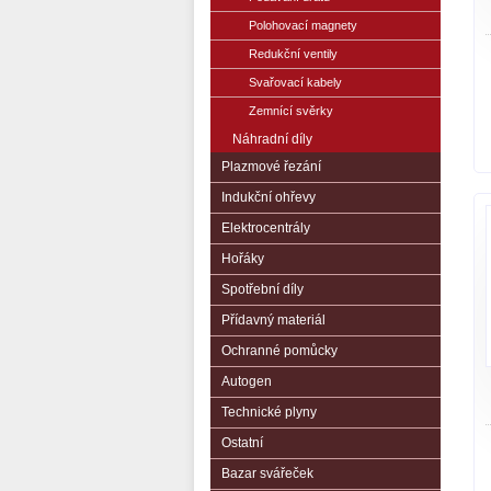
Polohovací magnety
Redukční ventily
Svařovací kabely
Zemnící svěrky
Náhradní díly
Plazmové řezání
Indukční ohřevy
Elektrocentrály
Hořáky
Spotřební díly
Přídavný materiál
Ochranné pomůcky
Autogen
Technické plyny
Ostatní
Bazar svářeček