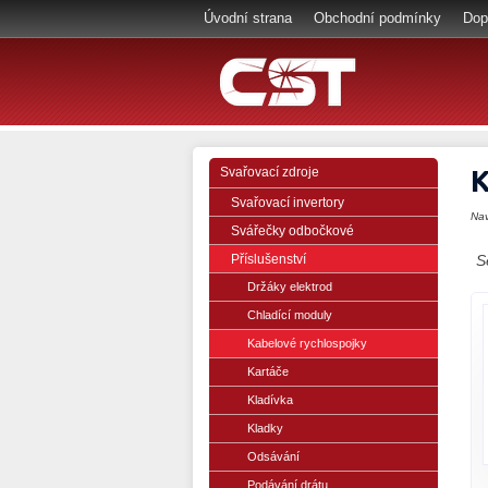
Úvodní strana
Obchodní podmínky
Dop
K
Svařovací zdroje
Svařovací invertory
Na
Svářečky odbočkové
Příslušenství
S
Držáky elektrod
Chladící moduly
Kabelové rychlospojky
Kartáče
Kladívka
Kladky
Odsávání
Podávání drátu