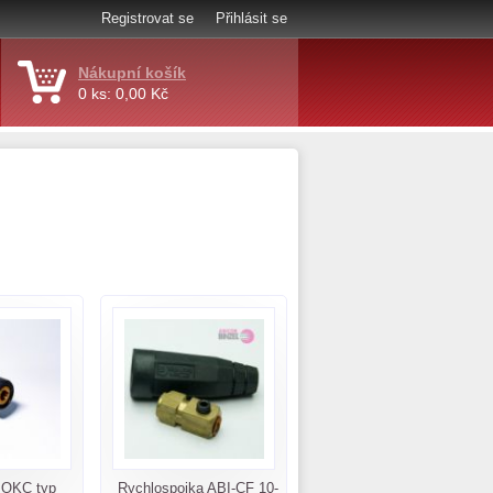
Registrovat se
Přihlásit se
Nákupní košík
0 ks: 0,00 Kč
 OKC typ
Rychlospojka ABI-CF 10-