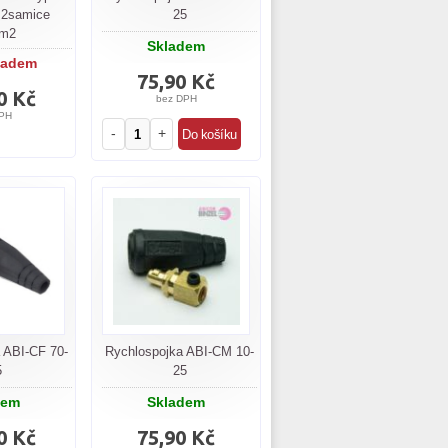
 2samice
25
m2
Skladem
ladem
75,90 Kč
0 Kč
bez DPH
PH
-
+
 ABI-CF 70-
Rychlospojka ABI-CM 10-
5
25
dem
Skladem
0 Kč
75,90 Kč