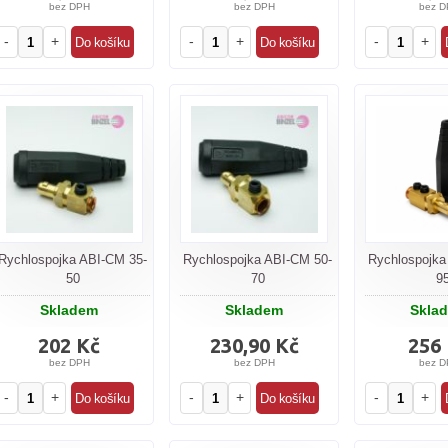
bez DPH
bez DPH
bez D
-
+
-
+
-
+
Rychlospojka ABI-CM 35-
Rychlospojka ABI-CM 50-
Rychlospojka
50
70
9
Skladem
Skladem
Skla
202 Kč
230,90 Kč
256
bez DPH
bez DPH
bez D
-
+
-
+
-
+