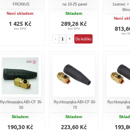
FRONIUS
na 10-25 panel
1samec +
95m
Není skladem
Skladem
Není sk
1 425 Kč
289,26 Kč
813,6
bez DPH
bez DPH
bez D
-
+
Rychlospojka ABI-CF 35-
Rychlospojka ABI-CF 50-
Rychlospojka
50
70
9
Skladem
Skladem
Skla
190,30 Kč
223,60 Kč
193,8