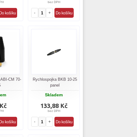
PH
bez DPH
-
+
 ABI-CM 70-
Rychlospojka BKB 10-25
5
panel
dem
Skladem
 Kč
133,88 Kč
PH
bez DPH
-
+