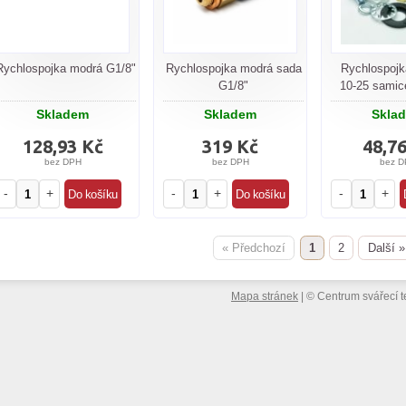
Rychlospojka modrá G1/8"
Rychlospojka modrá sada
Rychlospojk
G1/8"
10-25 samic
Skladem
Skladem
Skla
128,93 Kč
319 Kč
48,7
bez DPH
bez DPH
bez D
-
+
-
+
-
+
« Předchozí
1
2
Další »
Mapa stránek
|
©
Centrum svářecí t