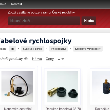
rava
Kontakt
Zboží zasíláme pouze v rámci České republiky
abelové rychlospojky
vigace:
»
Svařovací zdroje
»
Příslušenství
»
Kabelové rychlospojky
eřadit produkty dle
Názvu
Ceny
Koncovka centrální
Redukce kabelová 35-70
Rozbočka