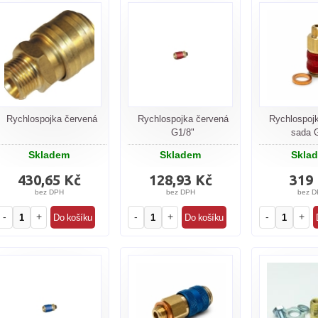
Rychlospojka červená
Rychlospojka červená
Rychlospoj
G1/8"
sada 
Skladem
Skladem
Skla
430,65 Kč
128,93 Kč
319
bez DPH
bez DPH
bez D
-
+
-
+
-
+