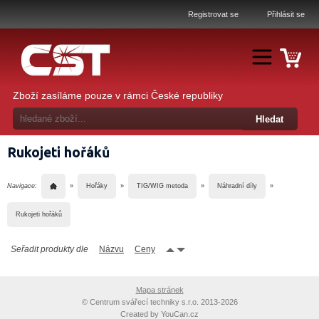
Registrovat se
Přihlásit se
Zboží zasíláme pouze v rámci České republiky
Rukojeti hořáků
Navigace:
»
Hořáky
»
TIG/WIG metoda
»
Náhradní díly
»
Rukojeti hořáků
Seřadit produkty dle
Názvu
Ceny
Mapa stránek
©
Centrum svářecí techniky s.r.o. 2013-2026
Created by
YouCan.cz