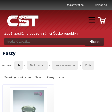
Registrovat se
Přihlásit se
Zboží zasíláme pouze v rámci České republiky
Pasty
Navigace:
»
Spotřební díly
»
Pomocné přípravky
»
Pasty
Seřadit produkty dle
Názvu
Ceny