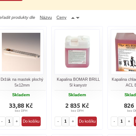
eřadit produkty dle
Názvu
Ceny
Držák na mastek plochý
Kapalina BOMAR BRILL
Kapalina chla
5x12mm
5l kanystr
ACL 
Skladem
Skladem
Skla
33,88 Kč
2 835 Kč
826
bez DPH
bez DPH
bez D
-
+
-
+
-
+