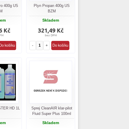
ro 400g US
Plyn Propan 400g US
M
BZM
dem
Skladem
6 Kč
321,49 Kč
PH
bez DPH
-
+
STER HD 1L
Sprej CleanAIR klar-pilot
Fluid Super Plus 100ml
dem
Skladem