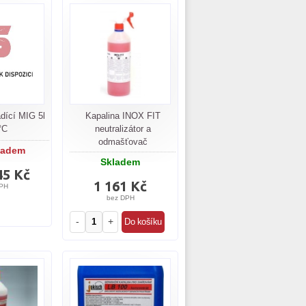
adící MIG 5l
Kapalina INOX FIT
°C
neutralizátor a
odmašťovač
ladem
Skladem
45 Kč
1 161 Kč
PH
bez DPH
-
+