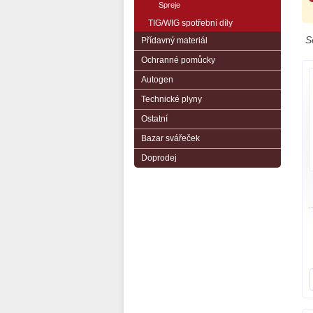
Spreje
TIG/WIG spotřební díly
S
Přídavný materiál
Ochranné pomůcky
Autogen
Technické plyny
Ostatní
Bazar svářeček
Doprodej