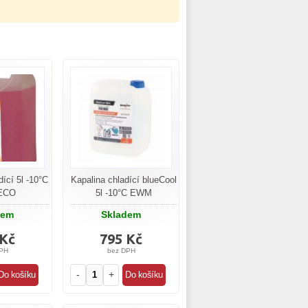
dící 5l -10°C
Kapalina chladící blueCool
ECO
5l -10°C EWM
dem
Skladem
 Kč
795 Kč
PH
bez DPH
-
+