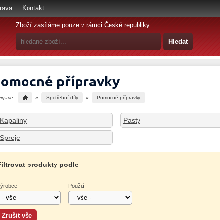
rava
Kontakt
Zboží zasíláme pouze v rámci České republiky
omocné přípravky
vigace:
»
Spotřební díly
»
Pomocné přípravky
Kapaliny
Pasty
Spreje
Filtrovat produkty podle
ýrobce
Použití