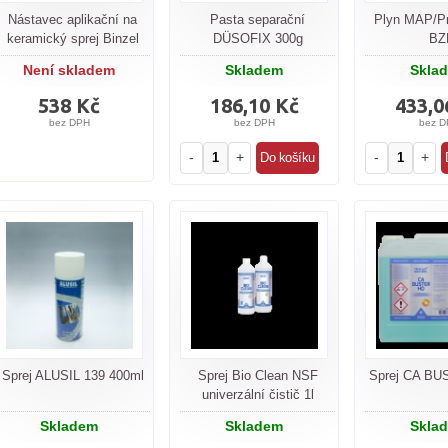
Nástavec aplikační na
Pasta separační
Plyn MAP/P
keramický sprej Binzel
DÜSOFIX 300g
BZ
Není skladem
Skladem
Skla
538 Kč
186,10 Kč
433,0
bez DPH
bez DPH
bez D
-
+
-
+
Sprej ALUSIL 139 400ml
Sprej Bio Clean NSF
Sprej CA BU
univerzální čistič 1l
Skladem
Skladem
Skla