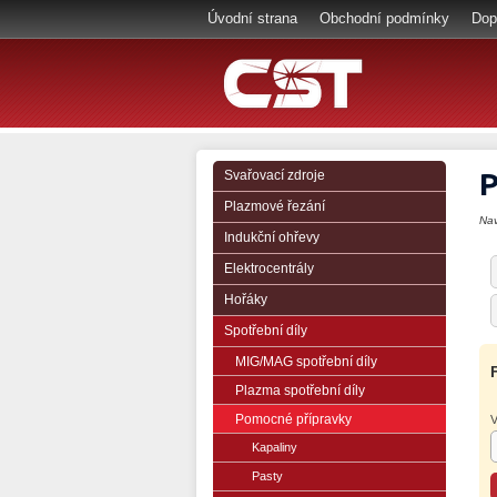
Úvodní strana
Obchodní podmínky
Dop
P
Svařovací zdroje
Plazmové řezání
Na
Indukční ohřevy
Elektrocentrály
Hořáky
Spotřební díly
MIG/MAG spotřební díly
Plazma spotřební díly
Pomocné přípravky
V
Kapaliny
Pasty