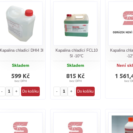
Kapalina chladící DHI4 3l
Kapalina chladící FCL10
Kapalina chl
5l -10°C
-12
Skladem
Skladem
Není sk
599 Kč
815 Kč
1 561,
bez DPH
bez DPH
bez D
-
+
-
+