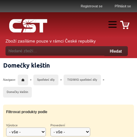
Registrovat se
Přihlásit se
Zboží zasíláme pouze v rámci České republiky
Domečky kleštin
Navigace:
»
Spotřební díly
»
TIG/WIG spotřební díly
»
Domečky kleštin
Filtrovat produkty podle
Výrobce
Provedení