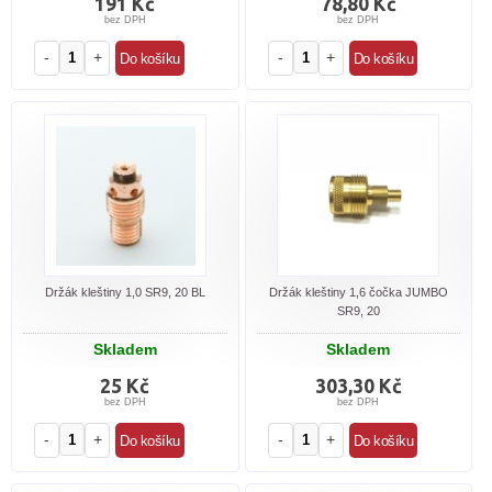
191 Kč
78,80 Kč
bez DPH
bez DPH
-
+
-
+
Držák kleštiny 1,0 SR9, 20 BL
Držák kleštiny 1,6 čočka JUMBO
SR9, 20
Skladem
Skladem
25 Kč
303,30 Kč
bez DPH
bez DPH
-
+
-
+