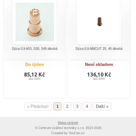
Dýza 0,9 A53, S30, S45 dlouhá
Dýza 0,9 ABICUT 25, 45 dlouhá
Do týdne
Není skladem
85,12 Kč
136,10 Kč
bez DPH
bez DPH
« Předchozí
1
2
3
4
Další »
Mapa stránek
©
Centrum svářecí techniky s.r.o. 2013-2026
Created by
YouCan.cz