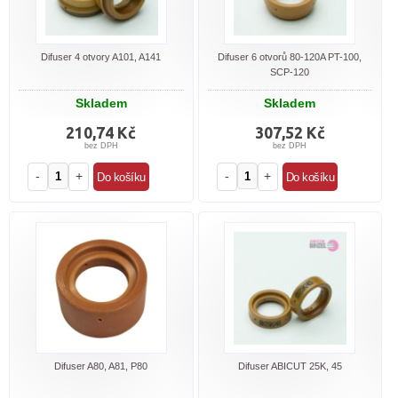
Difuser 4 otvory A101, A141
Difuser 6 otvorů 80-120A PT-100,
SCP-120
Skladem
Skladem
210,74 Kč
307,52 Kč
bez DPH
bez DPH
-
+
-
+
Difuser A80, A81, P80
Difuser ABICUT 25K, 45