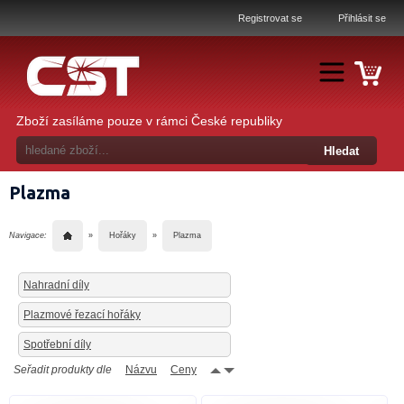
Registrovat se
Přihlásit se
Zboží zasíláme pouze v rámci České republiky
Plazma
Navigace:
»
Hořáky
»
Plazma
Nahradní díly
Plazmové řezací hořáky
Spotřební díly
Seřadit produkty dle
Názvu
Ceny