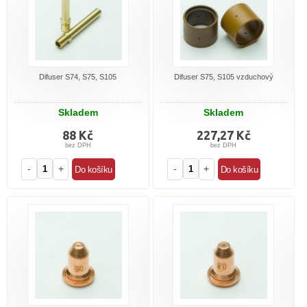
Difuser S74, S75, S105
Difuser S75, S105 vzduchový
Skladem
Skladem
88 Kč
227,27 Kč
bez DPH
bez DPH
-
+
-
+