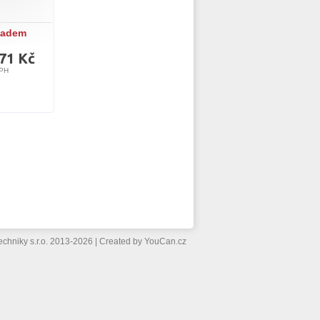
ladem
,71 Kč
PH
echniky s.r.o. 2013-2026
|
Created by
YouCan.cz