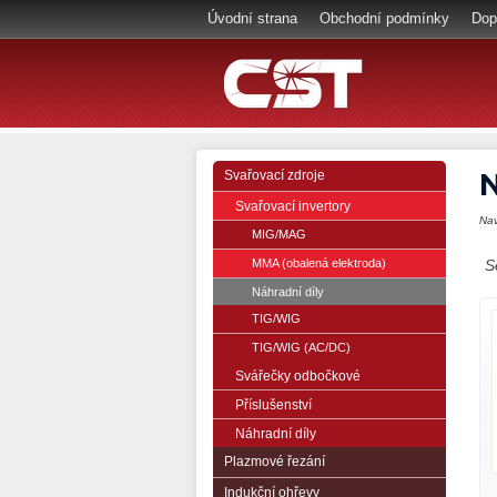
Úvodní strana
Obchodní podmínky
Dop
N
Svařovací zdroje
Svařovací invertory
Na
MIG/MAG
MMA (obalená elektroda)
S
Náhradní díly
TIG/WIG
TIG/WIG (AC/DC)
Svářečky odbočkové
Příslušenství
Náhradní díly
Plazmové řezání
Indukční ohřevy