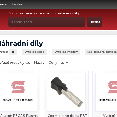
rava
Kontakt
Zboží zasíláme pouze v rámci České republiky
áhradní díly
vigace:
»
Svařovací zdroje
»
Svařovací invertory
»
MMA (obalená elektroda
eřadit produkty dle
Názvu
Ceny
Adaptér PEGAS Plasma
Čep motorová deska PBT
Vypínač