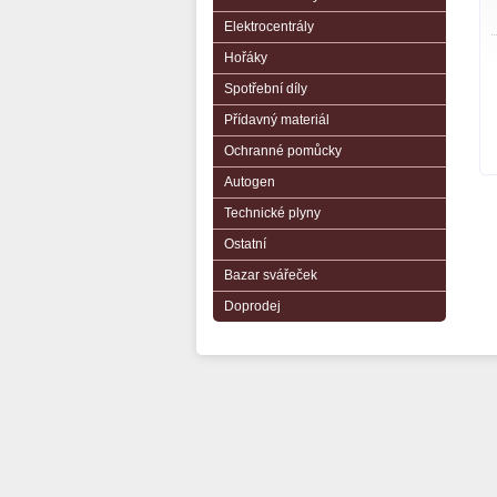
Elektrocentrály
Hořáky
Spotřební díly
Přídavný materiál
Ochranné pomůcky
Autogen
Technické plyny
Ostatní
Bazar svářeček
Doprodej