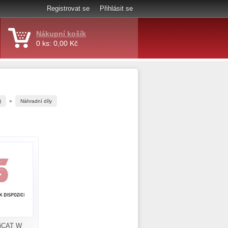
Registrovat se
Přihlásit se
Nákupní košík
0 ks: 0,00 Kč
)
»
Náhradní díly
 iCAT W