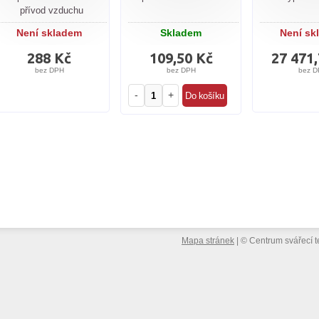
přívod vzduchu
Není skladem
Skladem
Není sk
288 Kč
109,50 Kč
27 471
bez DPH
bez DPH
bez D
-
+
Mapa stránek
|
©
Centrum svářecí t