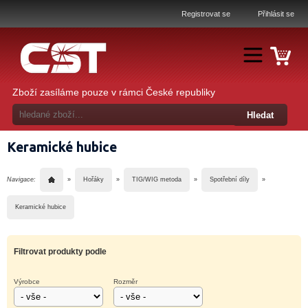
Registrovat se
Přihlásit se
Zboží zasíláme pouze v rámci České republiky
Keramické hubice
Navigace:
»
Hořáky
»
TIG/WIG metoda
»
Spotřební díly
»
Keramické hubice
Filtrovat produkty podle
Výrobce
Rozměr