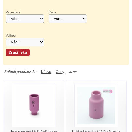
Provedení
Řada
Velikost
Seřadit produkty dle
Názvu
Ceny
Hubice keramická 11,0x42mm na
Hubice keramická 12,5x42mm na