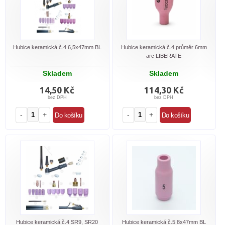
Hubice keramická č.4 6,5x47mm BL
Hubice keramická č.4 průměr 6mm
arc LIBERATE
Skladem
Skladem
14,50 Kč
114,30 Kč
bez DPH
bez DPH
-
+
-
+
Hubice keramická č.4 SR9, SR20
Hubice keramická č.5 8x47mm BL