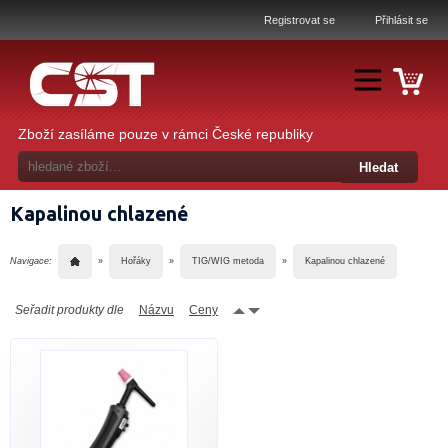
Registrovat se
Přihlásit se
Zboží zasíláme pouze v rámci České republiky
Kapalinou chlazené
Navigace:
»
Hořáky
»
TIG/WIG metoda
»
Kapalinou chlazené
Seřadit produkty dle
Názvu
Ceny