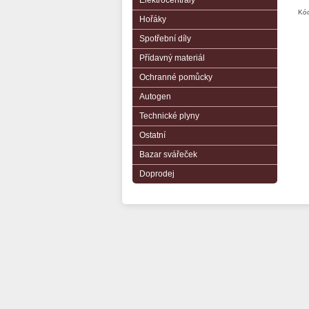
Elektrocentrály
Kód
Hořáky
Spotřební díly
Přídavný materiál
Ochranné pomůcky
Autogen
Technické plyny
Ostatní
Bazar svářeček
Doprodej