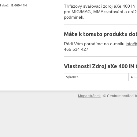
 zboží:
E.069-44H
Třífázový svařovací zdroj aXe 400 
pro MIG/MAG, MMA svařování a dráž
podmínek.
Máte k tomuto produktu do
Rádi Vám poradíme na e-mailu
info@
465 534 427.
Vlastnosti Zdroj aXe 400 
Výrobce
ALFA
Mapa stránek
|
©
Centrum svářecí t