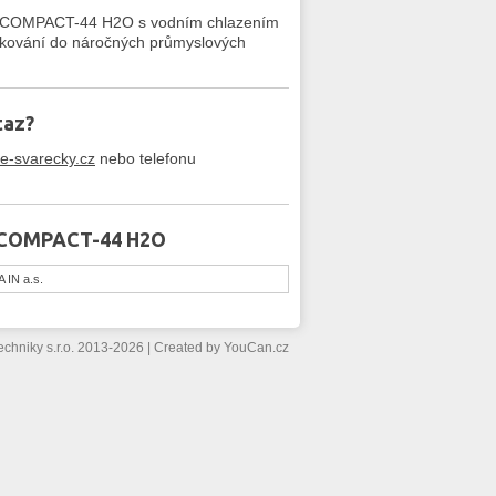
IN COMPACT-44 H2O s vodním chlazením
kování do náročných průmyslových
taz?
e-svarecky.cz
nebo telefonu
IN COMPACT-44 H2O
 IN a.s.
echniky s.r.o. 2013-2026
|
Created by
YouCan.cz