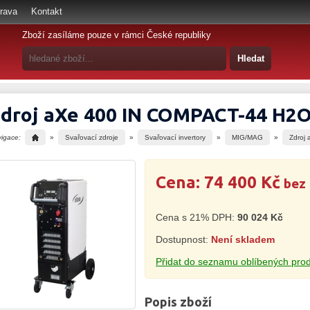
rava
Kontakt
Zboží zasíláme pouze v rámci České republiky
droj aXe 400 IN COMPACT-44 H2
vigace:
»
Svařovací zdroje
»
Svařovací invertory
»
MIG/MAG
»
Zdroj
Cena:
74 400 Kč
bez
Cena s 21% DPH:
90 024 Kč
Dostupnost:
Není skladem
Přidat do seznamu oblíbených pro
Popis zboží