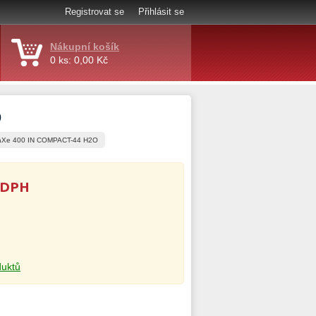
Registrovat se
Přihlásit se
Nákupní košík
0 ks: 0,00 Kč
O
 aXe 400 IN COMPACT-44 H2O
 DPH
duktů