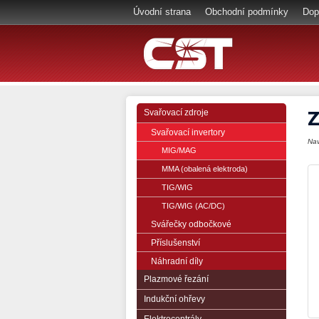
Úvodní strana
Obchodní podmínky
Dop
Z
Svařovací zdroje
Svařovací invertory
Na
MIG/MAG
MMA (obalená elektroda)
TIG/WIG
TIG/WIG (AC/DC)
Svářečky odbočkové
Příslušenství
Náhradní díly
Plazmové řezání
Indukční ohřevy