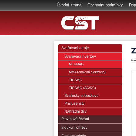
Úvodní strana
Obchodní podmínky
Dop
Z
Svařovací zdroje
Svařovací invertory
Na
MIG/MAG
MMA (obalená elektroda)
TIG/WIG
TIG/WIG (AC/DC)
Svářečky odbočkové
Příslušenství
Náhradní díly
Plazmové řezání
Indukční ohřevy