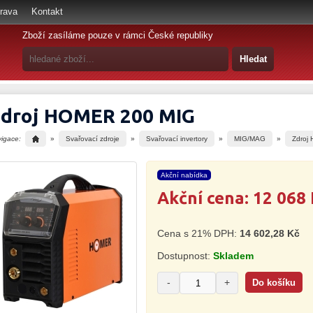
rava
Kontakt
Zboží zasíláme pouze v rámci České republiky
droj HOMER 200 MIG
vigace:
»
Svařovací zdroje
»
Svařovací invertory
»
MIG/MAG
»
Zdroj
Akční nabídka
Akční cena:
12 068 
Cena s 21% DPH:
14 602,28 Kč
Dostupnost:
Skladem
-
+