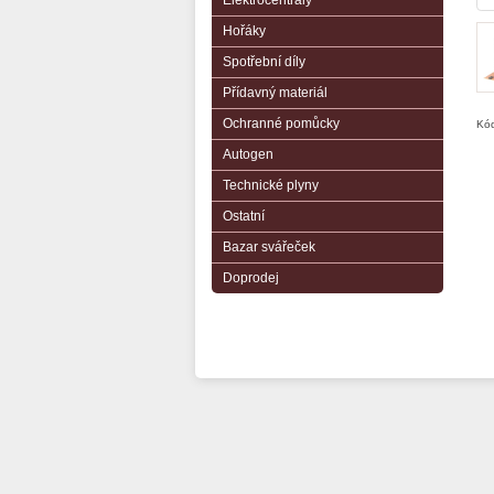
Elektrocentrály
Hořáky
Spotřební díly
Přídavný materiál
Ochranné pomůcky
Kód
Autogen
Technické plyny
Ostatní
Bazar svářeček
Doprodej