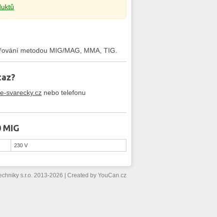
duktů
svařování metodou MIG/MAG, MMA, TIG.
taz?
e-svarecky.cz
nebo telefonu
0 MIG
230 V
echniky s.r.o. 2013-2026
|
Created by
YouCan.cz