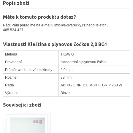
Popis zboží
Máte k tomuto produktu dotaz?
Rádi Vám poradíme na e-mailu
info@e-svarecky.cz
nebo telefonu
465 534 427.
Vlastnosti Kleština s plynovou čočkou 2,0 BG1
Metoda
TIG/WIG
Provedení
standardní s plynovou čočkou
Průměr wolframové elektrody
2,0 mm
Rozměr
33 mm
Řada
ABITIG GRIP 150, ABITIG GRIP 260 W
Výrobce
Binzel
Související zboží