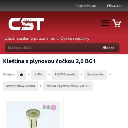
Registrovat se
Přihlásit se
Zboží zasíláme pouze v rámci České republiky
Kleština s plynovou čočkou 2,0 BG1
Navigace:
»
Hořáky
»
TIG/WIG metoda
»
Spotřební díly
»
Kleštiny/držáky elektrod
»
Kleština s plynovou čočkou 2,0 BG1