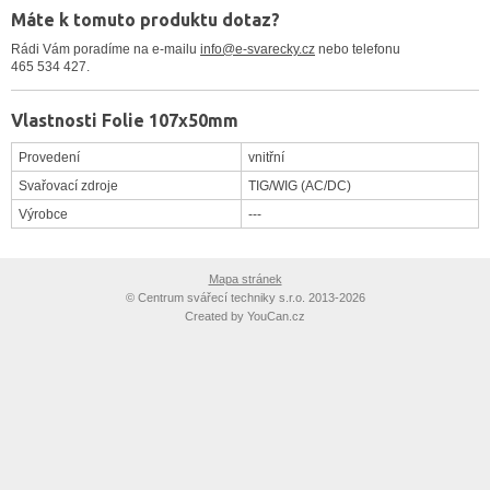
Máte k tomuto produktu dotaz?
Rádi Vám poradíme na e-mailu
info@e-svarecky.cz
nebo telefonu
465 534 427.
Vlastnosti Folie 107x50mm
Provedení
vnitřní
Svařovací zdroje
TIG/WIG (AC/DC)
Výrobce
---
Mapa stránek
©
Centrum svářecí techniky s.r.o. 2013-2026
Created by
YouCan.cz