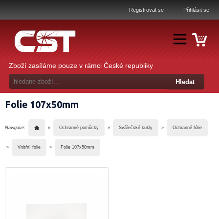
Registrovat se
Přihlásit se
Zboží zasíláme pouze v rámci České republiky
Folie 107x50mm
Navigace:
»
Ochranné pomůcky
»
Svářečské kukly
»
Ochranné fólie
»
Vnitřní fólie
»
Folie 107x50mm