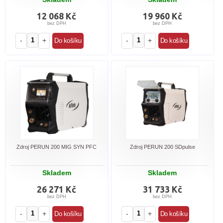
12 068 Kč
19 960 Kč
bez DPH
bez DPH
-
+
-
+
Zdroj PERUN 200 MIG SYN PFC
Zdroj PERUN 200 SDpulse
Skladem
Skladem
26 271 Kč
31 733 Kč
bez DPH
bez DPH
-
+
-
+