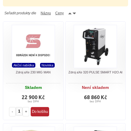
Seřadit produkty dle
Názvu
Ceny
Akční nabídka
Novinka
Zdroj aXe 230 MIG MAN
Zdroj aXe 320 PULSE SMART H2O Al
Skladem
Není skladem
22 900 Kč
68 860 Kč
bez DPH
bez DPH
-
+