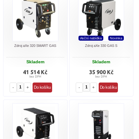
Akční nabídka
Novinka
Zdroj aXe 320 SMART GAS
Zdroj aXe 330 GAS S
Skladem
Skladem
41 514 Kč
35 900 Kč
bez DPH
bez DPH
-
+
-
+