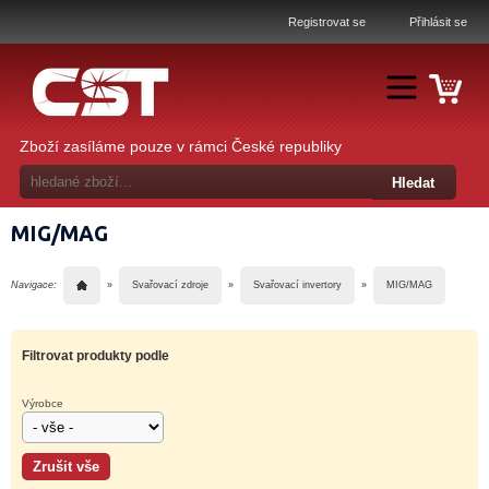
Registrovat se
Přihlásit se
Zboží zasíláme pouze v rámci České republiky
MIG/MAG
Navigace:
»
Svařovací zdroje
»
Svařovací invertory
»
MIG/MAG
Filtrovat produkty podle
Výrobce